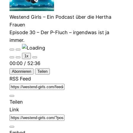
Westend Girls – Ein Podcast über die Hertha
Frauen
Episode 30 – Der P-Fluch – irgendwas ist ja
immer.
Play
Pause
Episode
Episode
1x
Mute/Unmute
Rewind
Fast
00:00
/
52:36
Episode
10
Forward
Seconds
30
Abonnieren
Teilen
seconds
RSS Feed
Teilen
Link
Embed