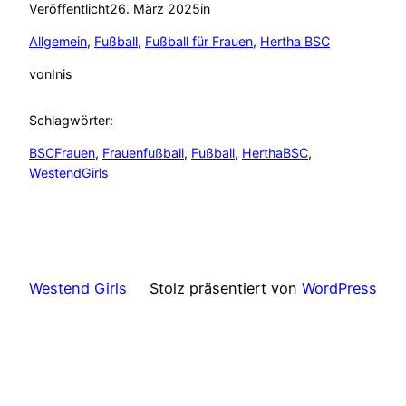
Veröffentlicht
26. März 2025
in
Allgemein
, 
Fußball
, 
Fußball für Frauen
, 
Hertha BSC
von
Inis
Schlagwörter:
BSCFrauen
, 
Frauenfußball
, 
Fußball
, 
HerthaBSC
, 
WestendGirls
Westend Girls
Stolz präsentiert von
WordPress